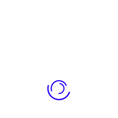
Gizlilik politikamız ile ilgili her türlü soru ve talepleriniz için
bizimle iletişime geçebilirsiniz.
8. Güncellemeler
Bu gizlilik politikası gerekli görüldüğünde güncellenebilir.
Güncellemeler web sitemiz üzerinden yayınlanır.
Toplam kalite felsefesini kendisine model olarak benimseyen