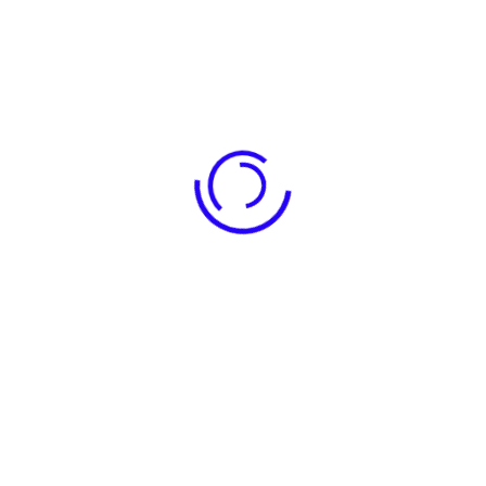
Toplam kalite felsefesini kendisine model olarak benimseyen
profesyonel yönetimi, yaratıcı fikirleri, disiplinli ve sistemli
çalışması, genç ve dinamik kadrosu ile Türk misafirperverliğine
uygun ve misafir odaklıyız.
BAĞLANTILAR
ODALAR
Hakkımızda
Tüyap Günlük Kiralık
Standart Oda 1+0
Hizmetlerimiz
Özyurtlar Oda 2+1 6 kişilik
Tüyap Günlük Kiralık Daire
Günlük Daire
| Köşk Konaklama -
Beylikdüzü
1+1 Jakuzili Günlük Kiralık